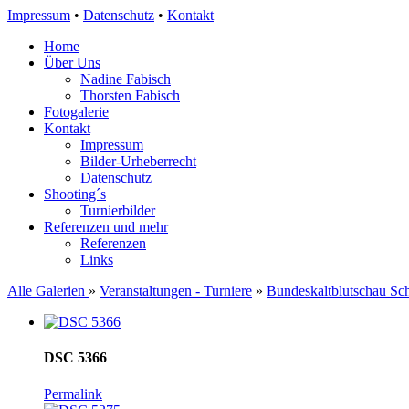
Impressum
•
Datenschutz
•
Kontakt
Home
Über Uns
Nadine Fabisch
Thorsten Fabisch
Fotogalerie
Kontakt
Impressum
Bilder-Urheberrecht
Datenschutz
Shooting´s
Turnierbilder
Referenzen und mehr
Referenzen
Links
Alle Galerien
»
Veranstaltungen - Turniere
»
Bundeskaltblutschau Sc
DSC 5366
Permalink