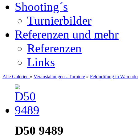
Shooting´s
Turnierbilder
Referenzen und mehr
Referenzen
Links
Alle Galerien
»
Veranstaltungen - Turniere
»
Feldprüfung in Warendo
D50 9489