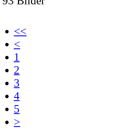
93 Bilder
<<
<
1
2
3
4
5
>